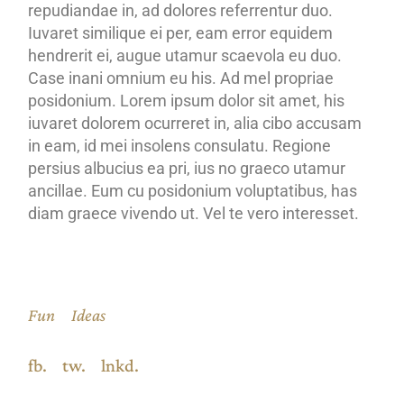
repudiandae in, ad dolores referrentur duo.
Iuvaret similique ei per, eam error equidem
hendrerit ei, augue utamur scaevola eu duo.
Case inani omnium eu his. Ad mel propriae
posidonium. Lorem ipsum dolor sit amet, his
iuvaret dolorem ocurreret in, alia cibo accusam
in eam, id mei insolens consulatu. Regione
persius albucius ea pri, ius no graeco utamur
ancillae. Eum cu posidonium voluptatibus, has
diam graece vivendo ut. Vel te vero interesset.
Fun
Ideas
fb.
tw.
lnkd.