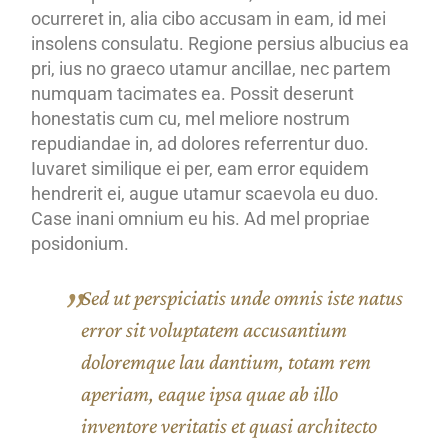
ocurreret in, alia cibo accusam in eam, id mei
insolens consulatu. Regione persius albucius ea
pri, ius no graeco utamur ancillae, nec partem
numquam tacimates ea. Possit deserunt
honestatis cum cu, mel meliore nostrum
repudiandae in, ad dolores referrentur duo.
Iuvaret similique ei per, eam error equidem
hendrerit ei, augue utamur scaevola eu duo.
Case inani omnium eu his. Ad mel propriae
posidonium.
Sed ut perspiciatis unde omnis iste natus
error sit voluptatem accusantium
doloremque lau dantium, totam rem
aperiam, eaque ipsa quae ab illo
inventore veritatis et quasi architecto