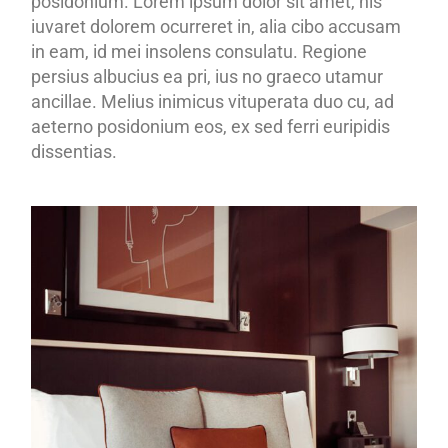
posidonium. Lorem ipsum dolor sit amet, his
iuvaret dolorem ocurreret in, alia cibo accusam
in eam, id mei insolens consulatu. Regione
persius albucius ea pri, ius no graeco utamur
ancillae. Melius inimicus vituperata duo cu, ad
aeterno posidonium eos, ex sed ferri euripidis
dissentias.