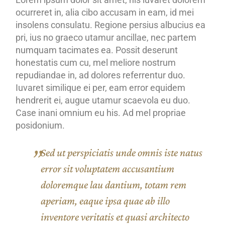
ocurreret in, alia cibo accusam in eam, id mei
insolens consulatu. Regione persius albucius ea
pri, ius no graeco utamur ancillae, nec partem
numquam tacimates ea. Possit deserunt
honestatis cum cu, mel meliore nostrum
repudiandae in, ad dolores referrentur duo.
Iuvaret similique ei per, eam error equidem
hendrerit ei, augue utamur scaevola eu duo.
Case inani omnium eu his. Ad mel propriae
posidonium.
Sed ut perspiciatis unde omnis iste natus
error sit voluptatem accusantium
doloremque lau dantium, totam rem
aperiam, eaque ipsa quae ab illo
inventore veritatis et quasi architecto