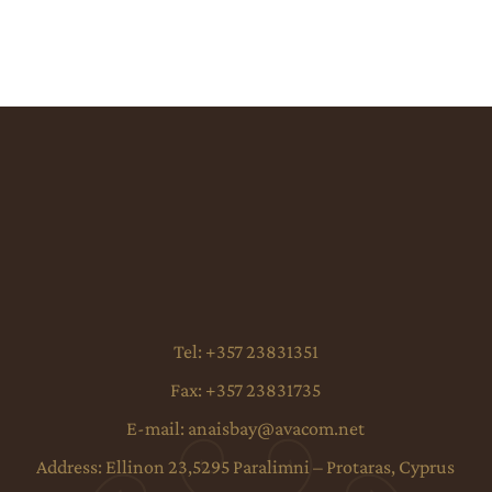
Tel:
+357 23831351
Fax:
+357 23831735
E-mail:
anaisbay@avacom.net
Address:
Ellinon 23,5295 Paralimni – Protaras, Cyprus