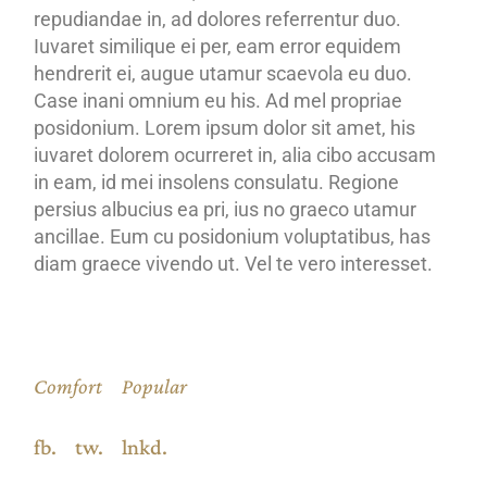
repudiandae in, ad dolores referrentur duo.
Iuvaret similique ei per, eam error equidem
hendrerit ei, augue utamur scaevola eu duo.
Case inani omnium eu his. Ad mel propriae
posidonium. Lorem ipsum dolor sit amet, his
iuvaret dolorem ocurreret in, alia cibo accusam
in eam, id mei insolens consulatu. Regione
persius albucius ea pri, ius no graeco utamur
ancillae. Eum cu posidonium voluptatibus, has
diam graece vivendo ut. Vel te vero interesset.
Comfort
Popular
fb.
tw.
lnkd.